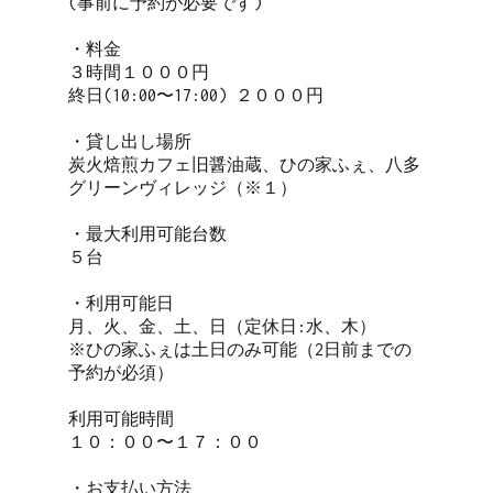
(事前に予約が必要です)

・料金

３時間１０００円

終日(10:00〜17:00) ２０００円

・貸し出し場所

炭火焙煎カフェ旧醤油蔵、ひの家ふぇ、八多
グリーンヴィレッジ（※１）

・最大利用可能台数

５台

・利用可能日  

月、火、金、土、日（定休日:水、木）

※ひの家ふぇは土日のみ可能（2日前までの
予約が必須）

利用可能時間

１０：００〜１７：００

・お支払い方法
