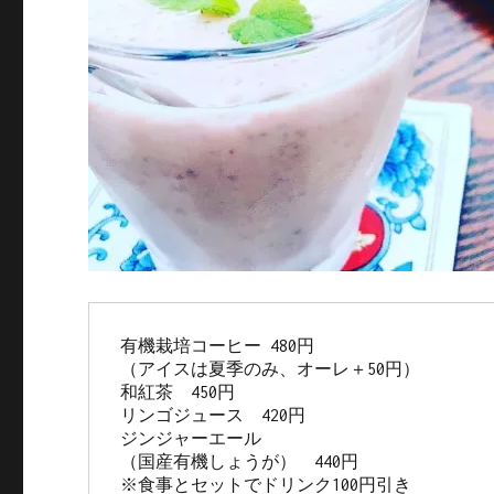
有機栽培コーヒー 480円

（アイスは夏季のみ、オーレ＋50円）

和紅茶　450円

リンゴジュース　420円

ジンジャーエール

（国産有機しょうが）　440円

※食事とセットでドリンク100円引き