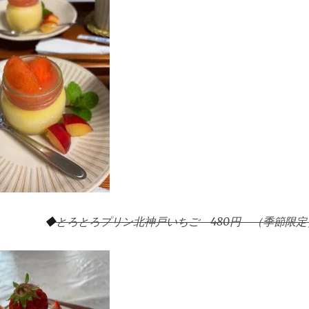
◆
とろとろプリン北神戸いちご 480円 （季節限定