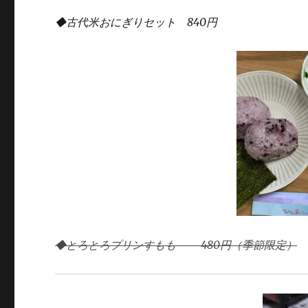
◆古代米おにぎりセット 840円
◆とろとろプリンすもも 480円
（季節限定）